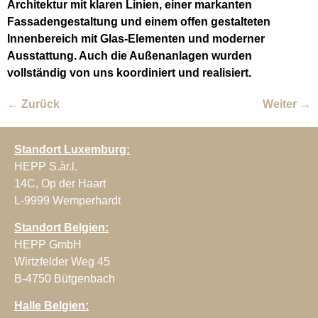
Architektur mit klaren Linien, einer markanten
Fassadengestaltung und einem offen gestalteten
Innenbereich mit Glas-Elementen und moderner
Ausstattung. Auch die Außenanlagen wurden
vollständig von uns koordiniert und realisiert.
←
Zurück
Weiter
→
Standort Luxemburg:
HEPP S.àr.l.
14C, Op der Haart
L-9999 Wemperhardt
Standort Belgien:
HEPP GmbH
Wirtzfelder Weg 45
B-4750 Bütgenbach
Halle Belgien: